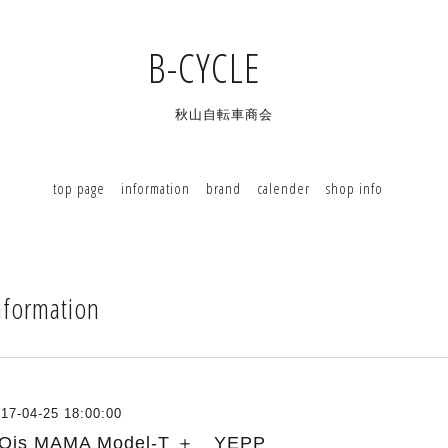
B-CYCLE
秋山自転車商会
top page
information
brand
calender
shop info
nformation
17-04-25 18:00:00
Ois MAMA Model-T ＋ YEPP